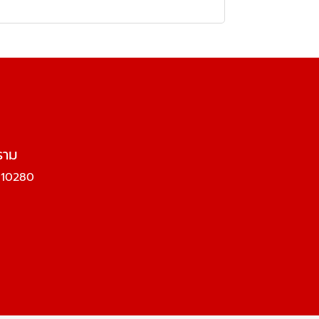
ราม
ร 10280