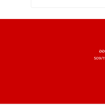
ออ
509/11