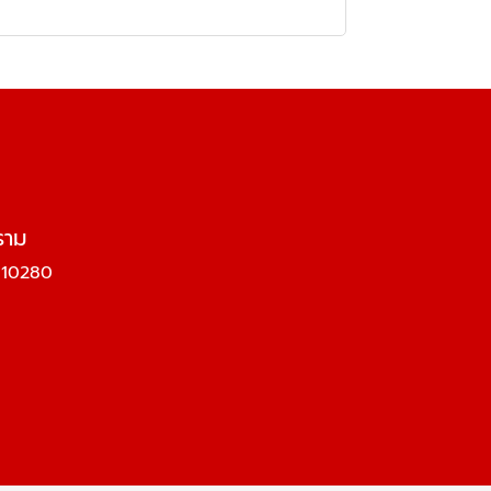
ราม
ร 10280