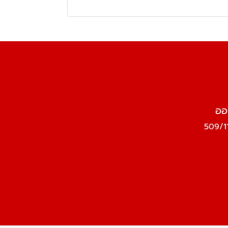
ออ
509/11