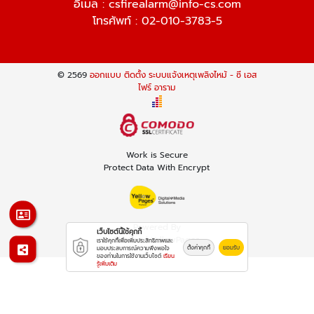
อีเมล :
csfirealarm@info-cs.com
โทรศัพท์ :
02-010-3783-5
© 2569
ออกแบบ ติดตั้ง ระบบแจ้งเหตุเพลิงไหม้ - ซี เอส
ไฟร์ อาราม
Work is Secure
Protect Data With Encrypt
Powered By
เว็บไซต์นี้ใช้คุกกี้
Thailand YellowPages
เราใช้คุกกี้เพื่อเพิ่มประสิทธิภาพและ
ตั้งค่าคุกกี้
ยอมรับ
มอบประสบการณ์ความพึงพอใจ
ของท่านในการใช้งานเว็บไซต์
เรียน
รู้เพิ่มเติม