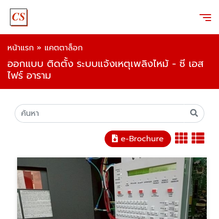
หน้าแรก
»
แคตตาล็อก
ออกแบบ ติดตั้ง ระบบแจ้งเหตุเพลิงไหม้ - ซี เอส
ไฟร์ อาราม
e-Brochure