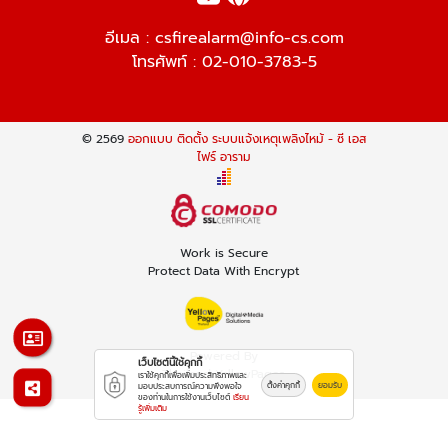
อีเมล :
csfirealarm@info-cs.com
โทรศัพท์ :
02-010-3783-5
© 2569
ออกแบบ ติดตั้ง ระบบแจ้งเหตุเพลิงไหม้ - ซี เอส
ไฟร์ อาราม
Work is Secure
Protect Data With Encrypt
Powered By
เว็บไซต์นี้ใช้คุกกี้
Thailand YellowPages
เราใช้คุกกี้เพื่อเพิ่มประสิทธิภาพและ
ตั้งค่าคุกกี้
ยอมรับ
มอบประสบการณ์ความพึงพอใจ
ของท่านในการใช้งานเว็บไซต์
เรียน
รู้เพิ่มเติม