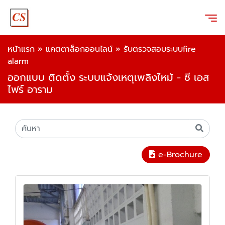
หน้าแรก
»
แคตตาล็อกออนไลน์
»
รับตรวจสอบระบบfire
alarm
ออกแบบ ติดตั้ง ระบบแจ้งเหตุเพลิงไหม้ - ซี เอส
ไฟร์ อาราม
e-Brochure